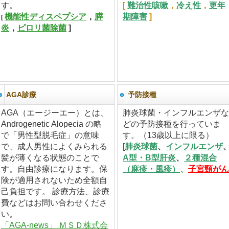
す。
[
難治性咳嗽
，
冷え性
，
更年
機
能性ディ
スペプシア
，
膵
期障害
]
[
炎
，
ピロリ菌除菌
]
AGA診療
予防接種
AGA（エージーエー）とは、
肺炎球菌・インフルエンザな
Androgenetic Alopecia の略
どの予防接種を行っていま
で「男性型脱毛症」の意味
す。（13歳以上に限る）
で、成人男性によくみられる
[
肺炎球菌
、
インフルエンザ
髪が薄くなる状態のことで
A型・B型肝炎
、
２種混合
す。自由診療になります。保
（麻疹・風疹）
、
子宮頸がん
険が適用されないため全額自
己負担です。 診療方法、診療
費などはお問い合わせくださ
い。
「AGA-news」 ＭＳＤ株式会