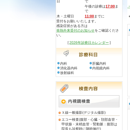
日
で
午後の診療は
17:00
ま
で
木・土曜日
11:00
までに
受付をお願いいたします。
感染症状がある方は
発熱外来受付のお知らせ
をご確認くださ
い。
[
2026年診療日カレンダー
]
内科
肝臓内科
消化器内科
内視鏡内科
放射線科
Ｘ線一般撮影(デジタル撮影)
エコー検査(腹部・心臓・頚部血管・
甲状腺・末梢血管・腎動脈：腹部は
院長も診察時に随時施行)