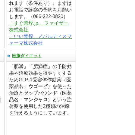
れます（条件あり）。まずは
お電話で診察の予約をお願い
します。（086-222-0820）
「すぐ禁煙.jp」 ファイザー
株式会社
「いい禁煙」ノバルティスフ
ァーマ株式会社
医療ダイエット
「肥満」「肥満症」の予防効
果や治療効果を得やすくする
ためGLP-1受容体作動薬（医
、
薬品名：
ウゴービ
）を使った
治療とゼップバウンド（医薬
]
品名：
マンジャロ
）という注
射薬を使用した2種類の治療
を行えるようにしています。