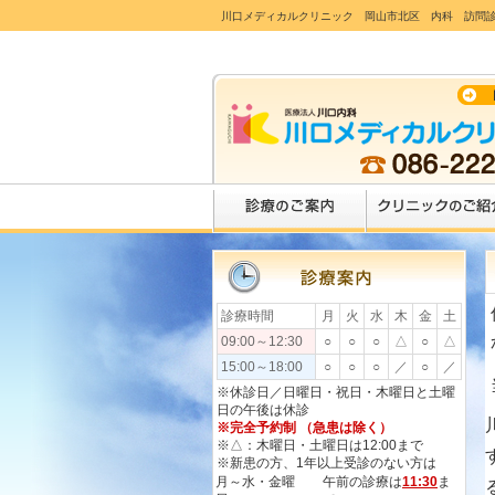
川口メディカルクリニック 岡山市北区 内科 訪問
診療時間
月
火
水
木
金
土
09:00～12:30
○
○
○
△
○
△
15:00～18:00
○
○
○
／
○
／
※休診日／日曜日・祝日・木曜日と土曜
日の午後は休診
※完全予約制 （急患は除く）
※△：木曜日・土曜日は12:00まで
※新患の方、1年以上受診のない方は
月～水・金曜
午前の診療は
11:30
ま