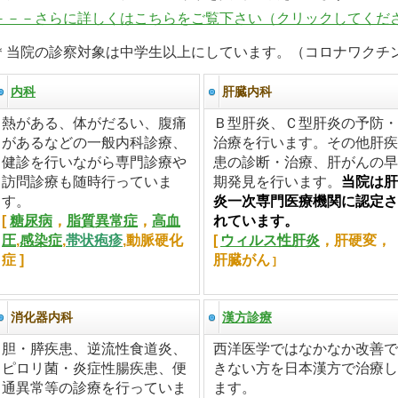
－－－さらに詳しくはこちらをご覧下さい（ク
リックしてくだ
＊当院の診察対象は中学生以上にしています。（コロナワクチン
内科
肝臓内科
熱がある、体がだるい、腹痛
Ｂ型肝炎、Ｃ型肝炎の予防・
があるなどの一般内科診療、
治療を行います。その他肝疾
健診を行いながら専門診療や
患の診断・治療、肝がんの早
訪問診療も随時行っていま
期発見を行います。
当院は肝
す。
炎一次専門医療機関に認定さ
[
糖尿病
，
脂質異常症
，
高血
れています。
圧
,
感染症
,
帯状疱疹
,動脈硬化
[
ウィルス性肝炎
，肝硬変，
症 ]
肝臓がん
]
消化器内科
漢方診療
胆・膵疾患、逆流性食道炎、
西洋医学ではなかなか改善で
ピロリ菌・炎症性腸疾患、便
きない方を日本漢方で治療し
通異常等の診療を行っていま
ます。