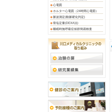
心電図
ホルター心電図（24時間心電図）
脈波測定(動脈硬化判定)
骨塩定量(DEXA法)
睡眠時無呼吸症候群簡易検査