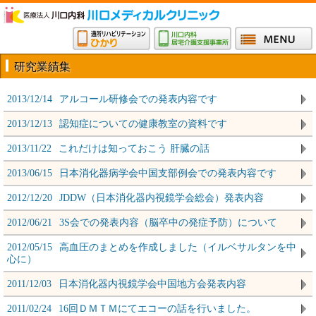
研究業績集
2013/12/14
アルコール研修会での発表内容です
2013/12/13
認知症についての健康教室の資料です
2013/11/22
これだけは知っておこう 肝臓の話
2013/06/15
日本消化器病学会中国支部例会での発表内容です
2012/12/20
JDDW（日本消化器内視鏡学会総会）発表内容
2012/06/21
3S会での発表内容（脳卒中の発症予防）について
2012/05/15
高血圧のまとめを作成しました（イルベサルタンを中
心に）
2011/12/03
日本消化器内視鏡学会中国地方会発表内容
2011/02/24
16回ＤＭＴＭにてエコーの話を行いました。