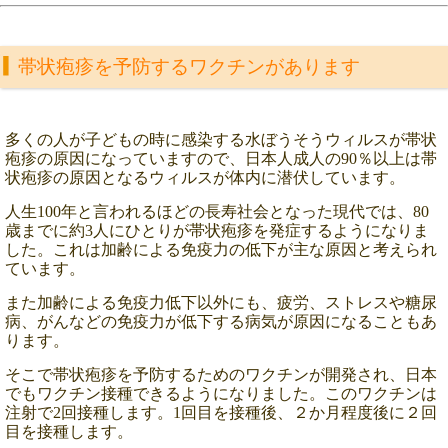
帯状疱疹を予防するワクチンがあります
多くの人が子どもの時に感染する水ぼうそうウィルスが帯状
疱疹の原因になっていますので、日本人成人の90％以上は帯
状疱疹の原因となるウィルスが体内に潜伏しています。
人生100年と言われるほどの長寿社会となった現代では、80
歳までに約3人にひとりが帯状疱疹を発症するようになりま
した。これは加齢による免疫力の低下が主な原因と考えられ
ています。
また加齢による免疫力低下以外にも、疲労、ストレスや糖尿
病、がんなどの免疫力が低下する病気が原因になることもあ
ります。
そこで帯状疱疹を予防するためのワクチンが開発され、日本
でもワクチン接種できるようになりました。このワクチンは
注射で2回接種します。1回目を接種後、２か月程度後に２回
目を接種します。