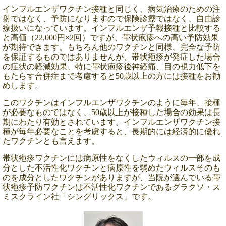
インフルエンザワクチン接種と同じく、病気治療のための注
射ではなく、予防になりますので保険診療ではなく、自由診
療扱いになっています。インフルエンザ予報接種と比較する
と高価（22,000円×2回）ですが、帯状疱疹への高い予防効果
が期待できます。もちろん他のワクチンと同様、完全な予防
を保証するものではありませんが、帯状疱疹が発症した場合
の症状の軽減効果、特に帯状疱疹後神経痛、目の視力低下を
もたらす合併症まで考慮すると50歳以上の方には接種をお勧
めします。
このワクチンはインフルエンザワクチンのように毎年、接種
が必要なものではなく、50歳以上が接種した場合の効果は長
期にわたり有効とされています。インフルエンザワクチン接
種が毎年必要なことを考慮すると、長期的には経済的に優れ
たワクチンとも言えます。
帯状疱疹ワクチンには病原性をなくしたウィルスの一部を成
分とした不活性化ワクチンと病原性を弱めたウィルスそのも
のを成分としたワクチンがありますが、当院が選んでいる帯
状疱疹予防ワクチンは不活性化ワクチンであるグラクソ・ス
ミスクライン社「シングリックス」です。