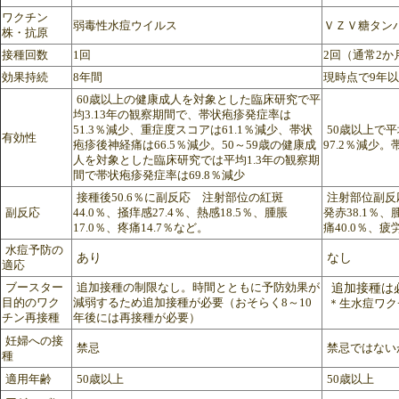
ワクチン
弱毒性水痘ウイルス
ＶＺＶ糖タン
株・抗原
接種回数
1回
2回（通常2か
効果持続
8年間
現時点で9年
60歳以上の健康成人を対象とした臨床研究で平
均3.13年の観察期間で、帯状疱疹発症率は
51.3％減少、重症度スコアは61.1％減少、帯状
50歳以上で
有効性
疱疹後神経痛は66.5％減少。50～59歳の健康成
97.2％減少
人を対象とした臨床研究では平均1.3年の観察期
間で帯状疱疹発症率は69.8％減少
接種後50.6％に副反応 注射部位の紅斑
注射部位副反応
副反応
44.0％、掻痒感27.4％、熱感18.5％、腫脹
発赤38.1％、
17.0％、疼痛14.7％など。
痛40.0％、疲
水痘予防の
あり
なし
適応
ブースター
追加接種の制限なし。時間とともに予防効果が
追加接種は
目的のワク
減弱するため追加接種が必要（おそらく8～10
＊生水痘ワク
チン再接種
年後には再接種が必要）
妊婦への接
禁忌
禁忌ではない
種
適用年齢
50歳以上
50歳以上