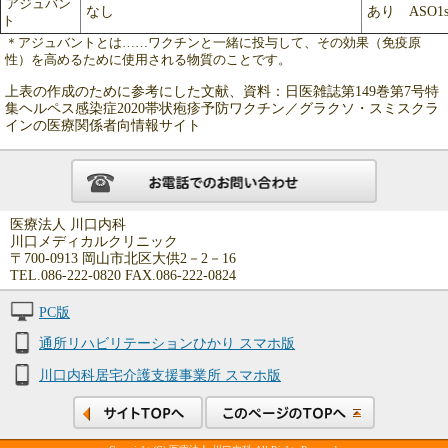
アジュバン
なし
あり ASO1
ト
＊アジュバントとは……ワクチンと一緒に投与して、その効果（免疫原
性）を高めるために使用される物質のことです。
上表の作成のために参考にした文献、資料：日医雑誌第149巻第7号特
集ヘルペス感染症2020帯状疱疹予防ワクチン／グラクソ・スミスクラ
インの医療関係者向情報サイト
医療法人 川口内科
川口メディカルクリニック
〒700-0913 岡山市北区大供2－2－16
TEL.086-222-0820 FAX.086-222-0824
PC版
通所リハビリテーションひかり スマホ版
川口内科居宅介護支援事業所 スマホ版