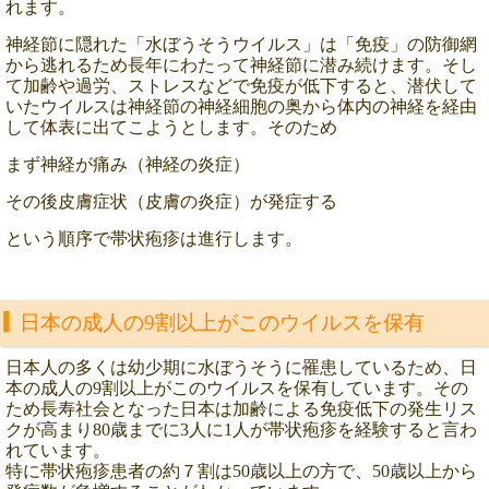
れます。
神経節に隠れた「水ぼうそうウイルス」は「免疫」の防御網
から逃れるため長年にわたって神経節に潜み続けます。そし
て加齢や過労、ストレスなどで免疫が低下すると、潜伏して
いたウイルスは神経節の神経細胞の奥から体内の神経を経由
して体表に出てこようとします。そのため
まず神経が痛み（神経の炎症）
その後皮膚症状（皮膚の炎症）が発症する
という順序で帯状疱疹は進行します。
日本の成人の9割以上がこのウイルスを保有
日本人の多くは幼少期に水ぼうそうに罹患しているため、日
本の成人の9割以上がこのウイルスを保有しています。その
ため長寿社会となった日本は加齢による免疫低下の発生リス
クが高まり80歳までに3人に1人が帯状疱疹を経験すると言わ
れています。
特に帯状疱疹患者の約７割は50歳以上の方で、50歳以上から