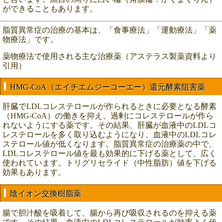
ができることもあります。
脂質異常症の治療の基本は、「食事療法」「運動療法」「薬
物療法」です。
薬物療法で使用される主な治療薬（アステラス製薬資料より
引用）
HMG-CoA（エイチエムジーコーエー）還元酵素阻害薬
肝臓でLDLコレステロールが作られるときに必要となる酵素
（HMG-CoA）の働きを抑え、過剰にコレステロールが作ら
れないようにする薬です。その結果、肝臓が血液中のLDLコ
レステロールを多く取り込むようになり、血液中のLDLコレ
ステロール値が低くなります。脂質異常症の治療薬の中で、
LDLコレステロール値を最も効果的に下げる薬として、広く
使われています。トリグリセライド（中性脂肪）値を下げる
効果もあります。
陰イオン交換樹脂薬
腸で胆汁酸を吸着して、腸から再び吸収されるのを抑える薬