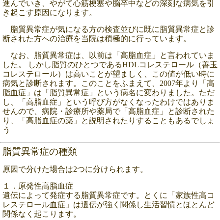
進んでいき、やがて心筋梗塞や脳卒中などの深刻な病気を引
き起こす原因になります。
脂質異常症が気になる方の検査並びに既に脂質異常症と診
断された方への治療を当院は積極的に行っています。
なお、脂質異常症は、以前は「高脂血症」と言われていま
した。 しかし脂質のひとつである
HDL
コレステロール（善玉
コレステロール）は高いことが望ましく、この値が低い時に
病気と診断されます。このことをふまえて、
2007
年より「高
脂血症」は「脂質異常症」という病名に変わりました。ただ
し、「高脂血症」という呼び方がなくなったわけではありま
せんので、病院・診療所や薬局で「高脂血症」と診断された
り、「高脂血症の薬」と説明されたりすることもあるでしょ
う
脂質異常症の種類
原因で分けた場合は
2つに分けられます。
１．原発性高脂血症
遺伝によって発症する脂質異常症です。とくに
「家族性高コ
レステロール血症」は遺伝が強く関係し生活習慣とほとんど
関係なく起こります。