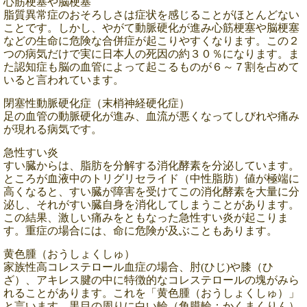
心筋梗塞や脳梗塞
脂質異常症のおそろしさは症状を感じることがほとんどない
ことです。しかし、やがて動脈硬化が進み心筋梗塞や脳梗塞
などの生命に危険な合併症が起こりやすくなります。
この２
つの病気だけで実に日本人の死因の約３０％になります。ま
た認知症も脳の血管によって起こるものが６～７割を占めて
いると言われています。
閉塞性動脈硬化症（末梢神経硬化症）
足の血管の動脈硬化が進み、血流が悪くなってしびれや痛み
が現れる病気です。
急性すい炎
すい臓からは、脂肪を分解する消化酵素を分泌しています。
ところが血液中のトリグリセライド（中性脂肪）値が極端に
高くなると、すい臓が障害を受けてこの消化酵素を大量に分
泌し、それがすい臓自身を消化してしまうことがあります。
この結果、激しい痛みをともなった急性すい炎が起こりま
す。重症の場合には、命に危険が及ぶこともあります。
黄色腫（おうしょくしゅ）
家族性高コレステロール血症の場合、肘(ひじ)や膝（ひ
ざ）、アキレス腱の中に特徴的なコレステロールの塊がみら
れることがあります。これを「黄色腫（おうしょくしゅ）」
と言います。黒目の周りに白い輪（角膜輪：かくまくりん）